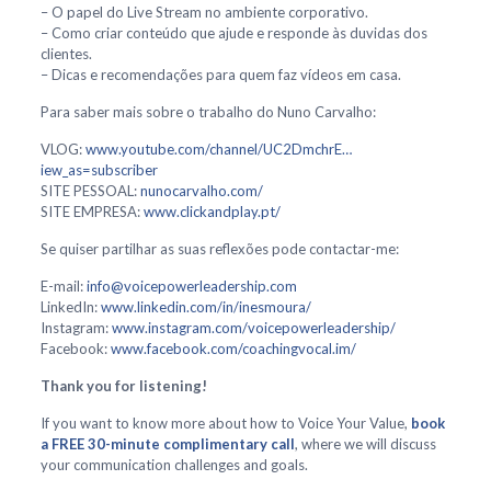
– O papel do Live Stream no ambiente corporativo.
– Como criar conteúdo que ajude e responde às duvidas dos
clientes.
– Dicas e recomendações para quem faz vídeos em casa.
Para saber mais sobre o trabalho do Nuno Carvalho:
VLOG:
www.youtube.com/channel/UC2DmchrE…
iew_as=subscriber
SITE PESSOAL:
nunocarvalho.com/
SITE EMPRESA:
www.clickandplay.pt/
Se quiser partilhar as suas reflexões pode contactar-me:
E-mail:
info@voicepowerleadership.com
LinkedIn:
www.linkedin.com/in/inesmoura/
Instagram:
www.instagram.com/voicepowerleadership/
Facebook:
www.facebook.com/coachingvocal.im/
Thank you for listening!
If you want to know more about how to Voice Your Value,
book
a FREE 30-minute complimentary call
, where we will discuss
your communication challenges and goals.