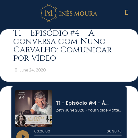
T1 – Episódio #4 – À
conversa com Nuno
Carvalho: Comunicar
por Vídeo
June 24, 2020