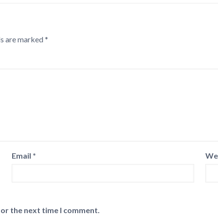
ds are marked
*
Email
*
We
for the next time I comment.