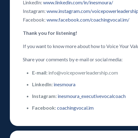
LinkedIn:
www.linkedin.com/in/inesmoura/
Instagram:
www.instagram.com/voicepowerleadershi
Facebook:
www.facebook.com/coachingvocal.im/
Thank you for listening!
If you want to know more about how to Voice Your Val
Share your comments by e-mail or social media:
E-mail:
info@voicepowerleadership.com
LinkedIn:
inesmoura
Instagram:
inesmoura_executivevocalcoach
Facebook:
coachingvocal.im