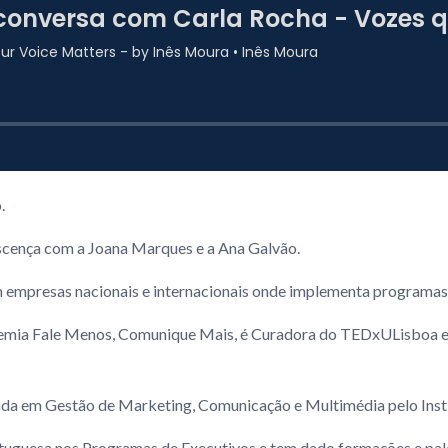
.
cença com a Joana Marques e a Ana Galvão.
 empresas nacionais e internacionais onde implementa programas 
emia Fale Menos, Comunique Mais, é Curadora do TEDxULisboa e
ada em Gestão de Marketing, Comunicação e Multimédia pelo Insti
uguesa nos Programas de Executivos e tem dado formações e pales