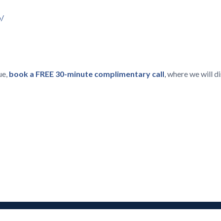
p/
ue,
book a FREE 30-minute complimentary call
, where we will 