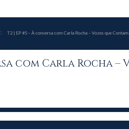
T2 | EP #5 – À conversa com Carla Rocha – Vozes que Contam 
versa com Carla Rocha –