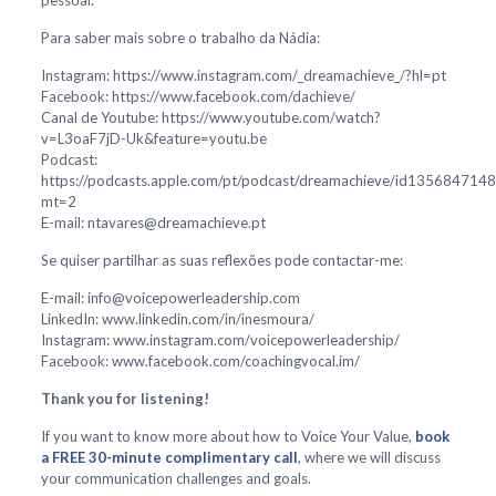
pessoal.
Para saber mais sobre o trabalho da Nádia:
Instagram: https://www.instagram.com/_dreamachieve_/?hl=pt
Facebook: https://www.facebook.com/dachieve/
Canal de Youtube: https://www.youtube.com/watch?
v=L3oaF7jD-Uk&feature=youtu.be
Podcast:
https://podcasts.apple.com/pt/podcast/dreamachieve/id1356847148
mt=2
E-mail: ntavares@dreamachieve.pt
Se quiser partilhar as suas reflexões pode contactar-me:
E-mail: info@voicepowerleadership.com
LinkedIn: www.linkedin.com/in/inesmoura/
Instagram: www.instagram.com/voicepowerleadership/
Facebook: www.facebook.com/coachingvocal.im/
Thank you for listening!
If you want to know more about how to Voice Your Value,
book
a FREE 30-minute complimentary call
, where we will discuss
your communication challenges and goals.