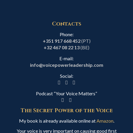
Contacts
Phone:
+351 917 668 452
(PT)
+32 467 08 22 13
(BE)
E-mail:
info@voicepowerleadership.com
Social:
Podcast “Your Voice Matters”
The Secret Power of the Voice
My book is already available online at
Amazon
.
Your voice is very important on causing good first