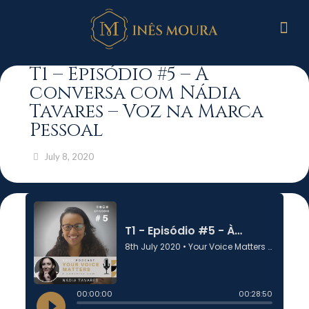
T1 – Episódio #5 – À
conversa com Nádia
Tavares – Voz na Marca
Pessoal
July 8, 2020