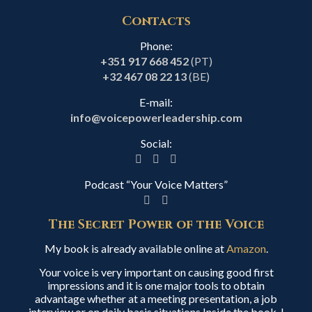
Contacts
Phone:
+351 917 668 452
(PT)
+32 467 08 22 13
(BE)
E-mail:
info@voicepowerleadership.com
Social:
Podcast “Your Voice Matters”
The Secret Power of the Voice
My book is already available online at
Amazon
.
Your voice is very important on causing good first
impressions and it is one major tools to obtain
advantage whether at a meeting presentation, a job
interview or on daily basis situations.Inside the book, I