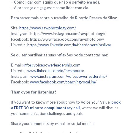
– Como lidar com aquilo que não é perfeito em nós.
– A presença de gaguez e como lidar com ela.
Para saber mais sobre o trabalho do Ricardo Pereira da Silva:
Site:
https://www.rawphotology.com/
Instagram: https://www.instagram.com/rawphotology/
Facebook: https://www.facebook.com/rawphotology/
LinkedIn:
https://www.linkedin.com/in/ricardopereirasilva/
Se quiser partilhar as suas reflexões pode contactar-me:
E-mail:
info@voicepowerleadership.com
LinkedIn:
www.linkedin.com/in/inesmoura/
Instagram:
www.instagram.com/voicepowerleadership/
Facebook:
www.facebook.com/coachingvocal.im/
Thank you for listening!
If you want to know more about how to Voice Your Value,
book
a FREE 30-minute complimentary call
, where we will discuss
your communication challenges and goals.
Share your comments by e-mail or social media: