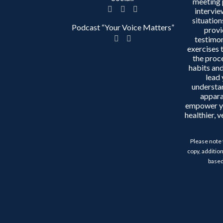
meeting 
intervie
situation
Podcast “Your Voice Matters”
provi
testimon
exercises 
the proc
habits and
lead 
understa
appara
empower y
healthier, 
Please note 
copy, addition
based