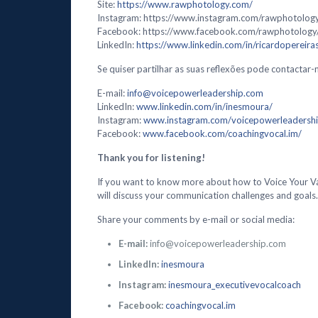
Site:
https://www.rawphotology.com/
Instagram: https://www.instagram.com/rawphotolog
Facebook: https://www.facebook.com/rawphotology
LinkedIn:
https://www.linkedin.com/in/ricardopereiras
Se quiser partilhar as suas reflexões pode contactar-
E-mail:
info@voicepowerleadership.com
LinkedIn:
www.linkedin.com/in/inesmoura/
Instagram:
www.instagram.com/voicepowerleadershi
Facebook:
www.facebook.com/coachingvocal.im/
Thank you for listening!
If you want to know more about how to Voice Your V
will discuss your communication challenges and goals.
Share your comments by e-mail or social media:
E-mail:
info@voicepowerleadership.com
LinkedIn:
inesmoura
Instagram:
inesmoura_executivevocalcoach
Facebook:
coachingvocal.im