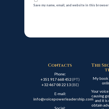
Save my name, email, and website in this browser
Contacts
The Se
t
Phone:
My book i
+351 917 668 452
(PT)
onli
+32 467 08 22 13
(BE)
Your voice
E-mail:
causing go
info@voicepowerleadership.com
and it i
obtain adv
Social: