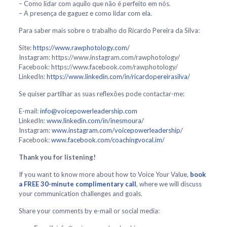
– Como lidar com aquilo que não é perfeito em nós.
– A presença de gaguez e como lidar com ela.
Para saber mais sobre o trabalho do Ricardo Pereira da Silva:
Site:
https://www.rawphotology.com/
Instagram: https://www.instagram.com/rawphotology/
Facebook: https://www.facebook.com/rawphotology/
LinkedIn:
https://www.linkedin.com/in/ricardopereirasilva/
Se quiser partilhar as suas reflexões pode contactar-me:
E-mail:
info@voicepowerleadership.com
LinkedIn:
www.linkedin.com/in/inesmoura/
Instagram:
www.instagram.com/voicepowerleadership/
Facebook:
www.facebook.com/coachingvocal.im/
Thank you for listening!
If you want to know more about how to Voice Your Value,
book
a FREE 30-minute complimentary call
, where we will discuss
your communication challenges and goals.
Share your comments by e-mail or social media: