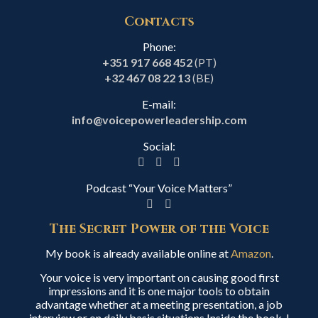
Contacts
Phone:
+351 917 668 452
(PT)
+32 467 08 22 13
(BE)
E-mail:
info@voicepowerleadership.com
Social:
Podcast “Your Voice Matters”
The Secret Power of the Voice
My book is already available online at
Amazon
.
Your voice is very important on causing good first
impressions and it is one major tools to obtain
advantage whether at a meeting presentation, a job
interview or on daily basis situations.Inside the book, I